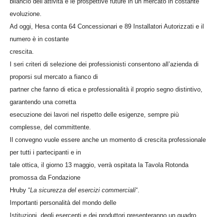
bilancio dell’attività e le prospettive future in un mercato in costante
evoluzione.
Ad oggi, Hesa conta 64 Concessionari e 89 Installatori Autorizzati e il
numero è in costante
crescita.
I seri criteri di selezione dei professionisti consentono all’azienda di
proporsi sul mercato a fianco di
partner che fanno di etica e professionalità il proprio segno distintivo,
garantendo una corretta
esecuzione dei lavori nel rispetto delle esigenze, sempre più
complesse, del committente.
Il convegno vuole essere anche un momento di crescita professionale
per tutti i partecipanti e in
tale ottica, il giorno 13 maggio, verrà ospitata la Tavola Rotonda
promossa da Fondazione
Hruby “
La sicurezza del esercizi commerciali
“.
Importanti personalità del mondo delle
Istituzioni, degli esercenti e dei produttori presenteranno un quadro