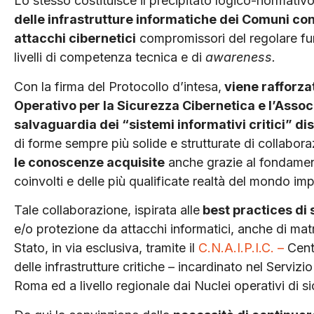
Lo stesso costituisce il precipitato logico-normativo 
delle infrastrutture informatiche dei Comuni con
attacchi cibernetici
compromissori del regolare fu
livelli di competenza tecnica e di
awareness.
Con la firma del Protocollo d’intesa,
viene rafforzat
Operativo per la Sicurezza Cibernetica e l’Asso
salvaguardia dei “sistemi informativi critici” dis
di forme sempre più solide e strutturate di collabor
le conoscenze acquisite
anche grazie al fondamenta
coinvolti e delle più qualificate realtà del mondo imp
Tale collaborazione, ispirata alle
best practices di 
e/o protezione da attacchi informatici, anche di matri
Stato, in via esclusiva, tramite il
C.N.A.I.P.I.C. –
Centr
delle infrastrutture critiche – incardinato nel Servizi
Roma ed a livello regionale dai Nuclei operativi di si