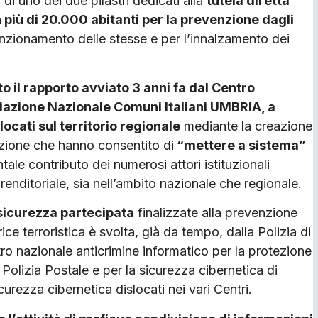
di uno dei due pilastri dedicati alla
tutela diretta
 più di 20.000 abitanti per la prevenzione dagli
nzionamento delle stesse e per l’innalzamento dei
o il rapporto avviato 3 anni fa dal Centro
ciazione Nazionale Comuni Italiani UMBRIA, a
locati sul territorio regionale
mediante la creazione
azione che hanno consentito di
“mettere a sistema”
le contributo dei numerosi attori istituzionali
renditoriale, sia nell’ambito nazionale che regionale.
sicurezza partecipata
finalizzate alla prevenzione
ce terroristica è svolta, già da tempo, dalla Polizia di
o nazionale anticrimine informatico per la protezione
o Polizia Postale e per la sicurezza cibernetica di
curezza cibernetica dislocati nei vari Centri.