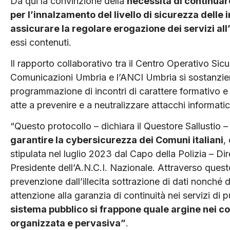
Da qui la convinzione della
necessità di continuare
per l’innalzamento del livello di sicurezza delle in
assicurare la regolare erogazione dei servizi all
essi contenuti.
Il rapporto collaborativo tra il Centro Operativo Sic
Comunicazioni Umbria e l’ANCI Umbria si sostanzierà
programmazione di incontri di carattere formativo e 
atte a prevenire e a neutralizzare attacchi informatici
“Questo protocollo – dichiara il Questore Sallustio –
garantire la cybersicurezza dei Comuni italiani
,
stipulata nel luglio 2023 dal Capo della Polizia – Di
Presidente dell’A.N.C.I. Nazionale. Attraverso questo
prevenzione dall’illecita sottrazione di dati nonché da
attenzione alla garanzia di continuità nei servizi di pu
sistema pubblico si frappone quale argine nei co
organizzata e pervasiva”
.