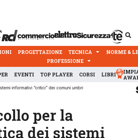
PROGETTAZIONE
TECNICA
NORME & LEGGI
IONI
PROGETTAZIONE
TECNICA
NORME & L
PROFESSIONE
IMPI
PER
EVENTI
TOP PLAYER
CORSI
LIBRI
AWA
stemi informativi “critici” dei comuni umbri
ollo per la
ica dei sistemi