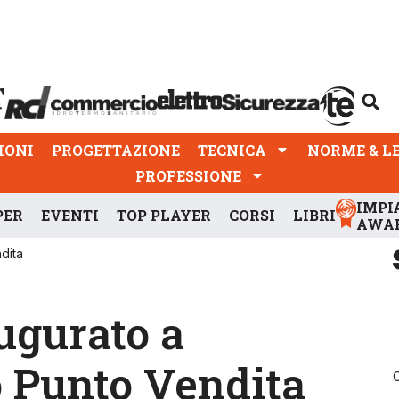
PROGETTAZIONE
TECNICA
NORME & LEGGI
IONI
PROGETTAZIONE
TECNICA
NORME & L
PROFESSIONE
IMPI
PER
EVENTI
TOP PLAYER
CORSI
LIBRI
AWA
dita
augurato a
o Punto Vendita