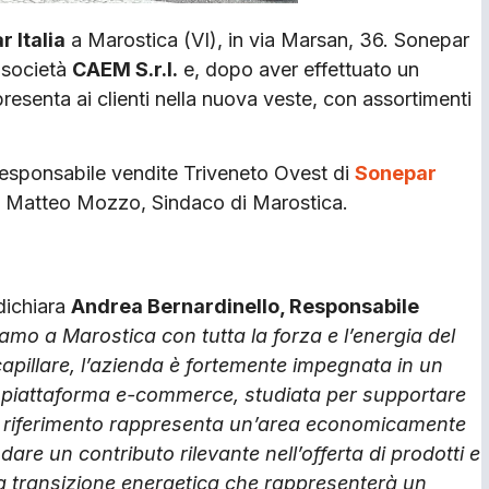
 Italia
a Marostica (VI), in via Marsan, 36. Sonepar
 società
CAEM S.r.l.
e, dopo aver effettuato un
presenta ai clienti nella nuova veste, con assortimenti
 Responsabile vendite Triveneto Ovest di
Sonepar
 e Matteo Mozzo, Sindaco di Marostica.
dichiara
Andrea Bernardinello, Responsabile
amo a Marostica con tutta la forza e l’energia del
pillare, l’azienda è fortemente impegnata in un
va piattaforma e-commerce, studiata per supportare
rio di riferimento rappresenta un’area economicamente
 dare un contributo rilevante nell’offerta di prodotti e
la transizione energetica che rappresenterà un