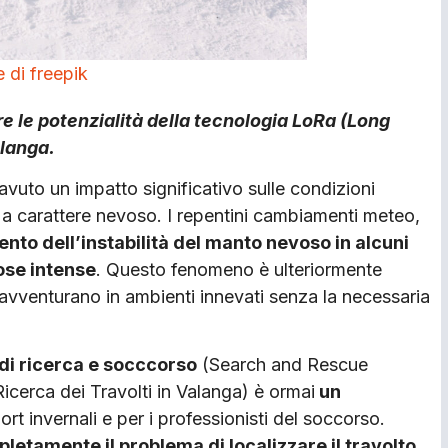
 di freepik
e le potenzialità della tecnologia LoRa (Long
alanga.
vuto un impatto significativo sulle condizioni
i a carattere nevoso. I repentini cambiamenti meteo,
nto dell’instabilità del manto nevoso in alcuni
vose intense
. Questo fenomeno è ulteriormente
i avventurano in ambienti innevati senza la necessaria
 di ricerca e socccorso
(Search and Rescue
cerca dei Travolti in Valanga) è ormai
un
rt invernali e per i professionisti del soccorso.
letamente il problema di localizzare il travolto
,