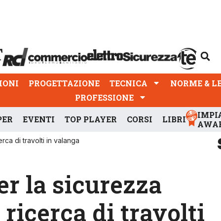
PROGETTAZIONE
TECNICA
NORME & LEGGI
IONI
PROGETTAZIONE
TECNICA
NORME & L
PROFESSIONE
IMPI
PER
EVENTI
TOP PLAYER
CORSI
LIBRI
AWA
rca di travolti in valanga
r la sicurezza
 ricerca di travolti