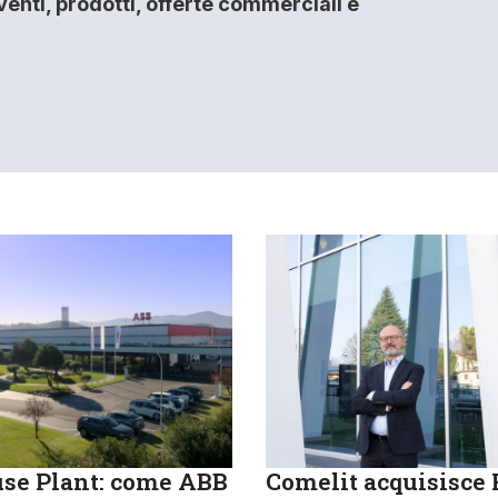
enti, prodotti, offerte commerciali e
se Plant: come ABB
Comelit acquisisce R