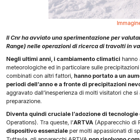
Immagine
Il Cnr ha avviato una sperimentazione per valutar
Range) nelle operazioni di ricerca di travolti in v
Negli ultimi anni, i cambiamento climatici
hanno a
meteorologiche ed in particolare sulle precipitazion
combinati con altri fattori,
hanno portato a un aume
periodi dell’anno e a fronte di precipitazioni ne
aggravato dall’inesperienza di molti visitatori che s
preparazione.
Diventa quindi cruciale l’adozione di tecnologie
Operations). Tra queste, l’
ARTVA
(Apparecchio di Ri
dispositivo essenziale
per molti appassionati di spo
Tuttavia, gli apparecchi ARTVA
non risolvono comp