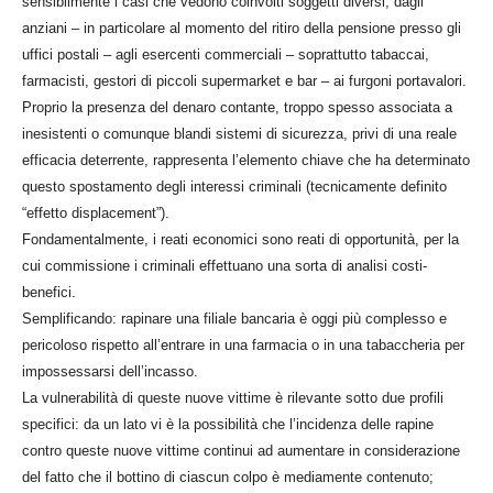
sensibilmente i casi che vedono coinvolti soggetti diversi, dagli
anziani – in particolare al momento del ritiro della pensione presso gli
uffici postali – agli esercenti commerciali – soprattutto tabaccai,
farmacisti, gestori di piccoli supermarket e bar – ai furgoni portavalori.
Proprio la presenza del denaro contante, troppo spesso associata a
inesistenti o comunque blandi sistemi di sicurezza, privi di una reale
efficacia deterrente, rappresenta l’elemento chiave che ha determinato
questo spostamento degli interessi criminali (tecnicamente definito
“effetto displacement”).
Fondamentalmente, i reati economici sono reati di opportunità, per la
cui commissione i criminali effettuano una sorta di analisi costi-
benefici.
Semplificando: rapinare una filiale bancaria è oggi più complesso e
pericoloso rispetto all’entrare in una farmacia o in una tabaccheria per
impossessarsi dell’incasso.
La vulnerabilità di queste nuove vittime è rilevante sotto due profili
specifici: da un lato vi è la possibilità che l’incidenza delle rapine
contro queste nuove vittime continui ad aumentare in considerazione
del fatto che il bottino di ciascun colpo è mediamente contenuto;