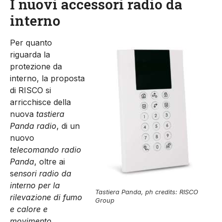
I nuovi accessori radio da
interno
Per quanto
riguarda la
protezione da
interno, la proposta
di RISCO si
arricchisce della
nuova
tastiera
Panda radio
, di un
nuovo
telecomando radio
Panda
, oltre ai
s
ensori radio da
interno per la
Tastiera Panda, ph credits: RISCO
rilevazione di fumo
Group
e calore e
movimento
.