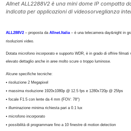
Allnet ALL2288V2 è una mini dome IP compatta da 
indicata per applicazioni di videosorveglianza inte
ALL288V2
– p
roposta da
Allnet.Italia
–
è una telecamera
d
ay&
n
ight in 
risoluzioni video.
Dotata microfono incorporato e supporto WDR, è in grado di offrire filmati 
elevato dettaglio anche in aree molto scure o troppo luminose.
Alcune specifiche tecniche:
•
r
isoluzione 2 Megapixel
•
m
assima risoluzione 1920x1080p @ 12.5 fps e 1280x720p @ 25fps
•
f
ocale F1.5 con lente da 4 mm (FOV: 78°)
•
i
lluminazione minima richiesta pari a 0.1 lux
•
m
icrofono incorporato
•
p
ossibilità di programmare fino a 10 finestre di motion detection