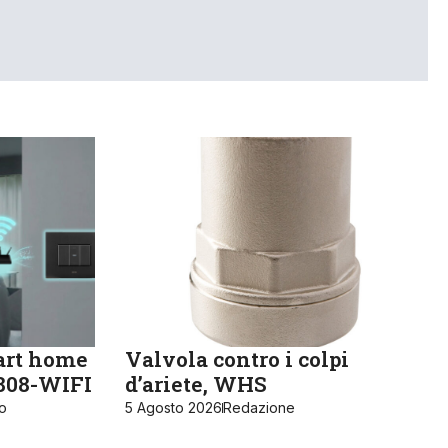
art home
Valvola contro i colpi
K808-WIFI
d’ariete, WHS
ro
5 Agosto 2026
Redazione