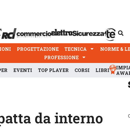
PROGETTAZIONE
TECNICA
NORME & LEGGI
IONI
PROGETTAZIONE
TECNICA
NORME & L
PROFESSIONE
IMPI
PER
EVENTI
TOP PLAYER
CORSI
LIBRI
AWA
atta da interno