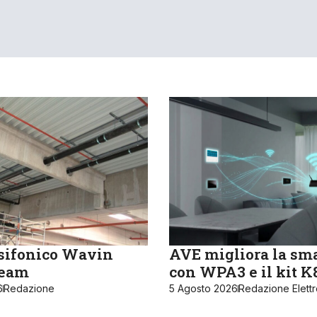
sifonico Wavin
AVE migliora la sm
ream
con WPA3 e il kit 
6
Redazione
5 Agosto 2026
Redazione Elett