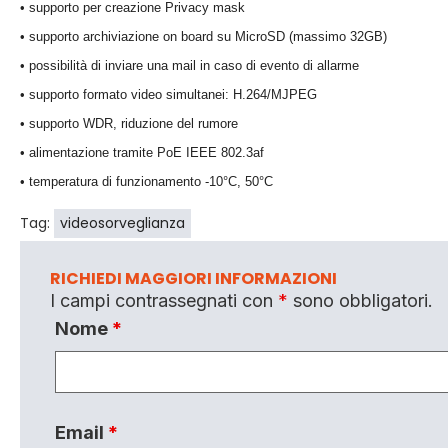
•
s
upporto per creazione Privacy mask
•
s
upporto archiviazione on board su MicroSD (massimo 32GB)
•
p
ossibilità di inviare una mail in caso di evento di allarme
•
s
upporto formato video simultanei: H.264/MJPEG
•
s
upporto WDR, riduzione del rumore
•
a
limentazione tramite PoE IEEE 802.3af
•
t
emperatura di funzionamento -10°C, 50°C
Tag:
videosorveglianza
RICHIEDI MAGGIORI INFORMAZIONI
I campi contrassegnati con
*
sono obbligatori.
Nome
*
Email
*