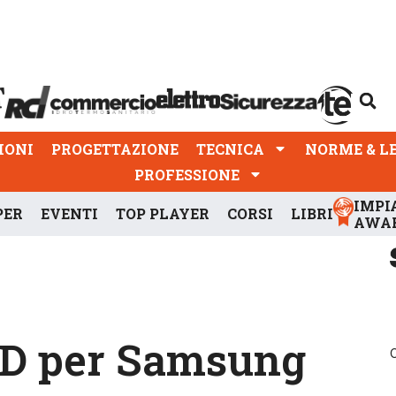
PROGETTAZIONE
TECNICA
NORME & LEGGI
IONI
PROGETTAZIONE
TECNICA
NORME & L
PROFESSIONE
IMPI
PER
EVENTI
TOP PLAYER
CORSI
LIBRI
AWA
HD per Samsung