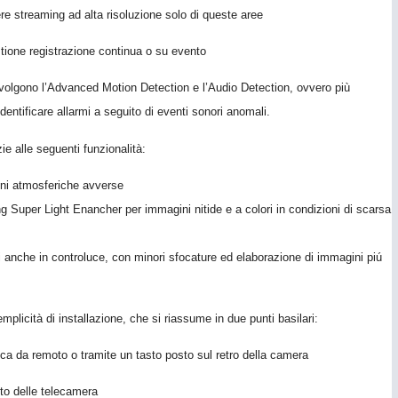
re streaming ad alta risoluzione solo di queste aree
ione registrazione continua o su evento
olgono l’Advanced Motion Detection e l’Audio Detection, ovvero pi
ù
identificare allarmi a seguito di eventi sonori anomali.
ie alle seguenti funzionalit
à
:
ioni atmosferiche avverse
uper Light Enancher per immagini nitide e a colori in condizioni di scarsa
i anche in controluce, con minori sfocature ed elaborazione di immagini piú
mplicit
à
di installazione, che si riassume in due punti basilari:
ica da remot
o
o tramite un tasto posto sul retro della camera
nto delle telecamera