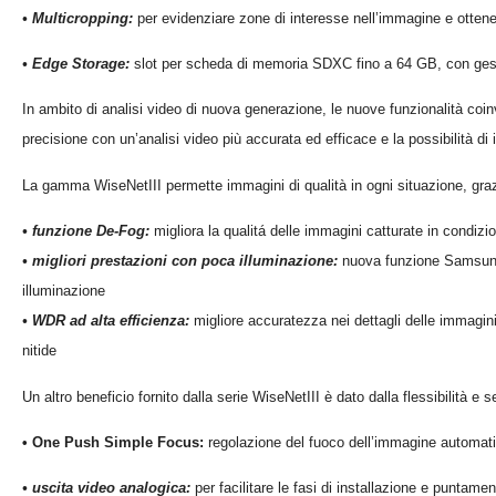
• Multicropping:
per evidenziare zone di interesse nell’immagine e ottene
• Edge Storage:
slot per scheda di memoria SDXC fino a 64 GB, con gest
In ambito di analisi video di nuova generazione, le nuove funzionalit
à
coinv
precisione con un’analisi video pi
ù
accurata ed efficace e la possibilit
à
di 
L
a
gamma WiseNetIII permette immagini di qualit
à
in ogni situazione, graz
•
f
unzione De-Fog:
migliora la qualitá delle immagini catturate in condiz
•
m
igliori prestazioni con poca illuminazione:
nuova funzione Samsung S
illuminazione
• WDR ad alta efficienza:
migliore accuratezza nei dettagli delle immagin
nitide
Un altro beneficio fornito dalla serie WiseNetIII
è
dato dalla flessibilit
à
e se
• One Push Simple Focus:
regolazione del fuoco dell’immagine automat
•
u
scita
v
ideo
a
nalogica:
per facilitare le fasi di installazione e puntame