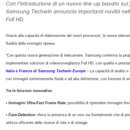
Con l’introduzione di un nuovo line-up basato sul 
Samsung Techwin annuncia importanti novità nell
Full HD.
Grazie alla capacit
à
di elaborazione dei nuovi processori, le nuove telecam
fluidit
à
delle immagini riprese.
“
Con questa nuova generazione di telecamere, Samsung conferma la propr
implementare soluzioni di
v
ideo
s
orveglianza Full HD, con qualit
à
e prestaz
Italia e Francia di Samsung Techwin Europe
–
La capacit
à
di analisi e
con immagini estremamente fluide e ad alta definizione, con funzioni di an
Tra le funzioni innovative:
• Immagini Ultra-Fast Frame Rate:
possibilit
à
di riprendere immagini fin
• Face-Detection:
rileva la presenza di un viso sia frontalmente che di prof
utilizzo efficente delle risorse di rete e di storage