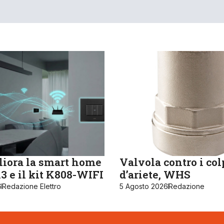
iora la smart home
Valvola contro i col
 e il kit K808-WIFI
d’ariete, WHS
6
Redazione Elettro
5 Agosto 2026
Redazione