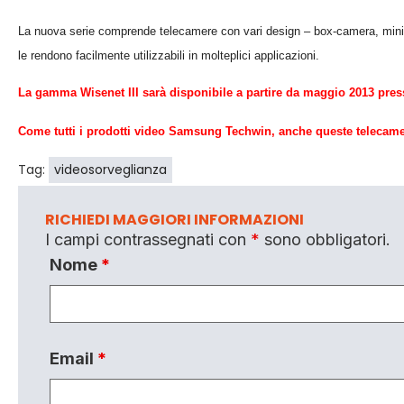
La nuova serie comprende telecamere con vari design
–
box-camera, mini
le rendono facilmente utilizzabili in molteplici applicazioni.
La gamma Wisenet III sar
à
disponibile a partire da
m
aggio 2013 press
Come tutti i prodotti video Samsung Techwin, anch
e queste telecam
Tag:
videosorveglianza
RICHIEDI MAGGIORI INFORMAZIONI
I campi contrassegnati con
*
sono obbligatori.
Nome
*
Email
*