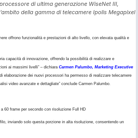
processore di ultima generazione WiseNet III,
’ambito della gamma di telecamere Ipolis Megapixel
ere offrono funzionalit
à
e prestazioni di alto livello, con elevata qualit
à
e
ia capacit
à
di innovazione, offrendo la possibilit
à
di realizzare e
ioni ai massimi livelli” – dichiara
Carmen Palumbo, Marketing Executive
 di elaborazione dei nuovi processori ha permesso di realizzare telecamere
alisi video avanzate e dettagliate
”
conclude Carmen Palumbo.
o a 60 frame per secondo con risoluzione Full HD
ilo, inviando solo questa porzione in alta risoluzione,
consentendo un