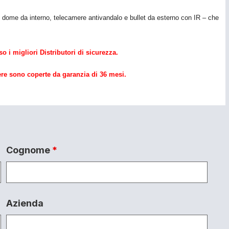
 dome da interno, telecamere
a
ntivandalo e
b
ullet da esterno con IR – che
o i migliori Distributori di
s
icurezza.
ere
sono coperte da garanzia di 36 mesi.
Cognome
*
Azienda