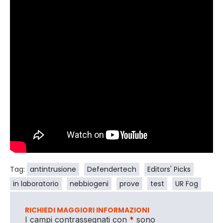
Tag:
antintrusione
Defendertech
Editors' Picks
in laboratorio
nebbiogeni
prove
test
UR Fog
RICHIEDI MAGGIORI INFORMAZIONI
I campi contrassegnati con
*
sono