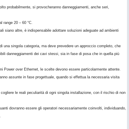
 molto probabilmente, si provocheranno danneggiamenti, anche seri,
al range 20 – 60 °C.
tali siano altre, è indispensabile adottare soluzioni adeguate ad ambienti
ti di una singola categoria, ma deve prevedere un approccio completo, che
bili danneggiamenti dei cavi stessi, sia in fase di posa che in quella più
oni Power over Ethernet, le scelte devono essere particolarmente attente.
vanno assunte in fase progettuale, quando si effettua la necessaria visita
gliere le reali peculiarità di ogni singola installazione, con il rischio di non
uanti dovranno essere gli operatori necessariamente coinvolti, individuando,
.