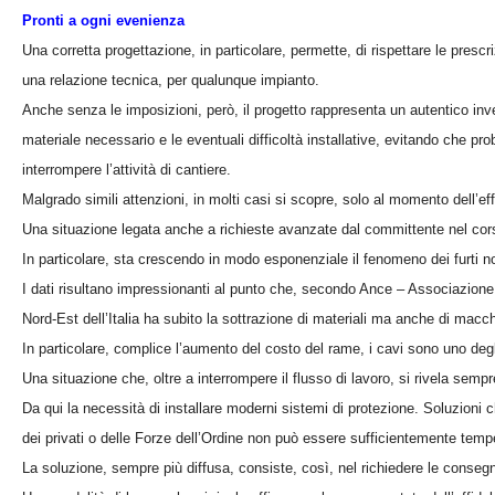
Pronti a ogni evenienza
Una corretta progettazione, in particolare, permette, di rispettare le pres
una relazione tecnica, per qualunque impianto.
Anche senza le imposizioni, però, il progetto rappresenta un autentico inve
materiale necessario e le eventuali difficoltà installative, evitando che
interrompere l’attività di cantiere.
Malgrado simili attenzioni, in molti casi si scopre, solo al momento dell’e
Una situazione legata anche a richieste avanzate dal committente nel corso d
In particolare, sta crescendo in modo esponenziale il fenomeno dei furti nott
I dati risultano impressionanti al punto che, secondo Ance – Associazione na
Nord-Est dell’Italia ha subito la sottrazione di materiali ma anche di macchin
In particolare, complice l’aumento del costo del rame, i cavi sono uno degli o
Una situazione che, oltre a interrompere il flusso di lavoro, si rivela semp
Da qui la necessità di installare moderni sistemi di protezione. Soluzioni ch
dei privati o delle Forze dell’Ordine non può essere sufficientemente tempe
La soluzione, sempre più diffusa, consiste, così, nel richiedere le consegne 