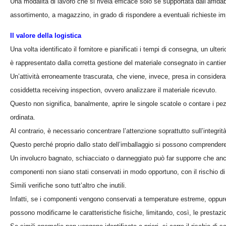
Una modalità di lavoro che si rivela efficace solo se supportata dall’affidab
assortimento, a magazzino, in grado di rispondere a eventuali richieste im
Il valore della logistica
Una volta identificato il fornitore e pianificati i tempi di consegna, un ulte
è rappresentato dalla corretta gestione del materiale consegnato in canti
Un’attività erroneamente trascurata, che viene, invece, presa in considera
cosiddetta receiving inspection, ovvero analizzare il materiale ricevuto.
Questo non significa, banalmente, aprire le singole scatole o contare i pezz
ordinata.
Al contrario, è necessario concentrare l’attenzione soprattutto sull’integrit
Questo perché proprio dallo stato dell’imballaggio si possono comprendere
Un involucro bagnato, schiacciato o danneggiato può far supporre che anc
componenti non siano stati conservati in modo opportuno, con il rischio di po
Simili verifiche sono tutt’altro che inutili.
Infatti, se i componenti vengono conservati a temperature estreme, oppure l
possono modificarne le caratteristiche fisiche, limitando, così, le prestazioni