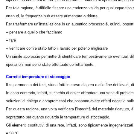
Per tale ragione, è difficile fissare una cadenza valida per qualunque tipo d
ottenuti, la frequenza può essere aumentata o ridotta.
Per trasformare un’installazione in un autentico processo è, quindi, opport
– pensare a quello che facciamo
– fare
– verificare com’è stato fatto il lavoro per poterlo migliorare
Un simile approccio permette di identificare tempestivamente eventuali dif
operazioni non sono state effettuate correttamente.
Corrette temperature di stoccaggio
Il superamento dei test, siano fatti in corso d’opera o alla fine dei lavori,
In caso contrario, infatti, si rischia di dover affrontare una serie di proble
soluzioni di ripiego o compromessi che possono avere effetti negativi sulla 
Per questa ragione, una volta verificata l’integrità del materiale ricevut
soprattutto per quanto riguarda le temperature di stoccaggio.
Gli elementi costitutivi di una rete, infatti, sono tipicamente ingegnerizzat
e 50 °C.