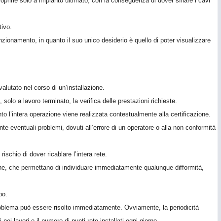
scoprirle solo a impianto ultimato, con la conseguenza di dover sfilare i cavi
ivo.
ionamento, in quanto il suo unico desiderio è quello di poter visualizzare
valutato nel corso di un’installazione.
e, solo a lavoro terminato, la verifica delle prestazioni richieste.
nto l’intera operazione viene realizzata contestualmente alla certificazione.
 eventuali problemi, dovuti all’errore di un operatore o alla non conformità
ischio di dover ricablare l’intera rete.
ione, che permettano di individuare immediatamente qualunque difformità,
po.
problema può essere risolto immediatamente. Ovviamente, la periodicità
nei lavori e il numero di punti rete installati ogni giorno.