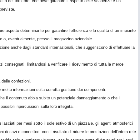
ilità del fornitore, che deve garantire il rispetto delle scadenze e un
previste.
riore aspetto determinante per garantire l’efficienza e la qualità di un impianto
ere o, eventualmente, presso il magazzino aziendale.
zione anche dagli standard internazionali, che suggeriscono di effettuare la
i consegnati, limitandosi a verificare il ricevimento di tutta la merce
à delle confezioni.
 molte informazioni sulla corretta gestione dei componenti.
he il contenuto abbia subito un potenziale danneggiamento o che i
ssibili ripercussioni sulla loro integrità.
asciati per mesi sotto il sole estivo di un piazzale, gli agenti atmosferici
 di cavi e connettori, con il risultato di ridurre le prestazioni dell’intera rete.