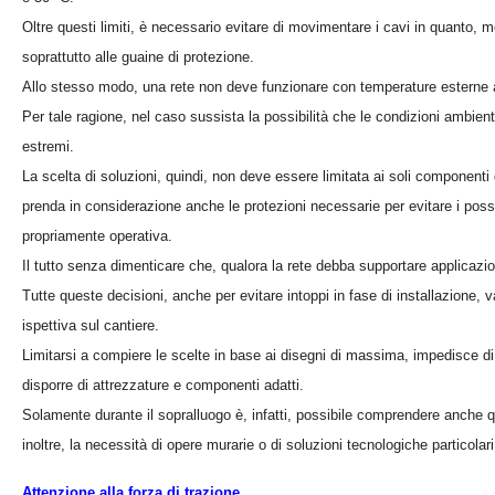
Oltre questi limiti, è necessario evitare di movimentare i cavi in quanto,
soprattutto alle guaine di protezione.
Allo stesso modo, una rete non deve funzionare con temperature esterne 
Per tale ragione, nel caso sussista la possibilità che le condizioni ambien
estremi.
La scelta di soluzioni, quindi, non deve essere limitata ai soli componen
prenda in considerazione anche le protezioni necessarie per evitare i possi
propriamente operativa.
Il tutto senza dimenticare che, qualora la rete debba supportare applicazi
Tutte queste decisioni, anche per evitare intoppi in fase di installazione, 
ispettiva sul cantiere.
Limitarsi a compiere le scelte in base ai disegni di massima, impedisce di co
disporre di attrezzature e componenti adatti.
Solamente durante il sopralluogo è, infatti, possibile comprendere anche q
inoltre, la necessità di opere murarie o di soluzioni tecnologiche particolari
Attenzione alla forza di trazione