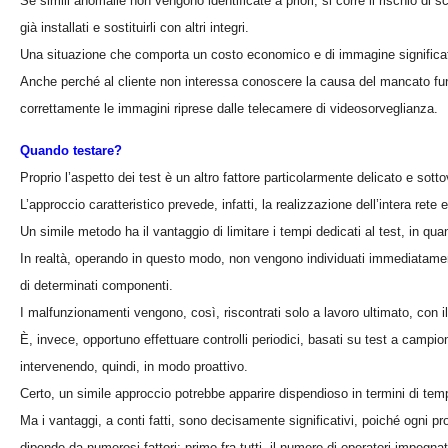
Se simili anomalie non vengono identificate a priori, si corre il rischio di 
già installati e sostituirli con altri integri.
Una situazione che comporta un costo economico e di immagine significat
Anche perché al cliente non interessa conoscere la causa del mancato funz
correttamente le immagini riprese dalle telecamere di videosorveglianza.
Quando testare?
Proprio l’aspetto dei test è un altro fattore particolarmente delicato e sotto
L’approccio caratteristico prevede, infatti, la realizzazione dell’intera rete 
Un simile metodo ha il vantaggio di limitare i tempi dedicati al test, in qua
In realtà, operando in questo modo, non vengono individuati immediatamente
di determinati componenti.
I malfunzionamenti vengono, così, riscontrati solo a lavoro ultimato, con il r
È, invece, opportuno effettuare controlli periodici, basati su test a camp
intervenendo, quindi, in modo proattivo.
Certo, un simile approccio potrebbe apparire dispendioso in termini di tem
Ma i vantaggi, a conti fatti, sono decisamente significativi, poiché ogni 
dipende da numerosi fattori: primo fra tutti, il numero di operatori impegnati 