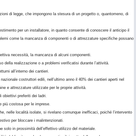
crizioni di legge, che impongono la stesura di un progetto o, quantomeno, di
stimento per un installatore, in quanto consente di conoscere il anticipo il
 problemi come la mancanza di componenti o di attrezzature specifiche possano
ffettiva necessità, la mancanza di alcuni componenti.
ella realizzazione o a problemi verificatisi durante l’attività.
urni all’interno dei cantieri.
zionale costruttori edili, nell’ultimo anno il 40% dei cantieri aperti nel
e e attrezzature utilizzate per le proprie attività.
biettivi preferiti dei ladri.
re più costosa per le imprese.
e, nelle località isolate, si rivelano comunque inefficaci, poiché l’intervento
stivo per bloccare i malintenzionati.
solo in prossimità dell’effettivo utilizzo del materiale.