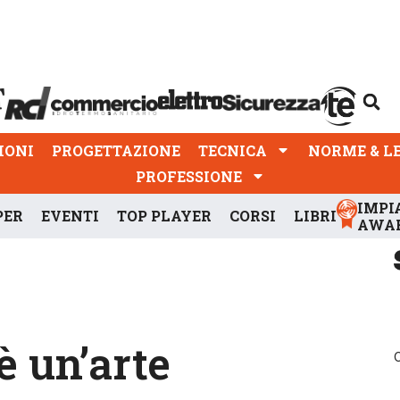
PROGETTAZIONE
TECNICA
NORME & LEGGI
IONI
PROGETTAZIONE
TECNICA
NORME & L
PROFESSIONE
IMPI
PER
EVENTI
TOP PLAYER
CORSI
LIBRI
AWA
è un’arte