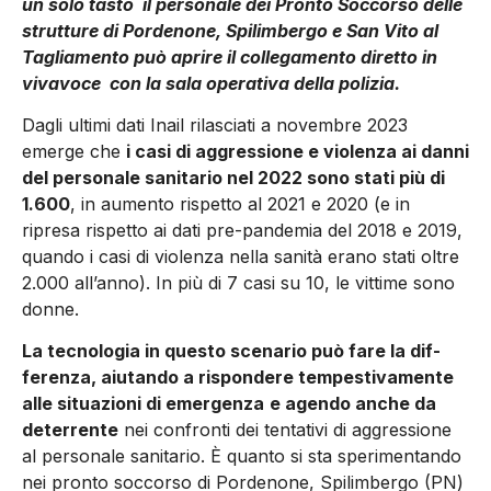
un solo tasto il personale dei Pronto Soccorso delle
strutture di Pordenone, Spilimbergo e San Vito al
Tagliamento può aprire il collegamento diretto in
vivavoce con la sala operativa della polizia.
Dagli ultimi dati Inail rilascia­ti a novembre 2023
emerge che
i casi di aggressione e violenza ai danni
del personale sanita­rio nel 2022 sono stati più di
1.600
, in aumento rispetto al 2021 e 2020 (e in
ripresa rispetto ai dati pre-pan­demia del 2018 e 2019,
quando i casi di violenza nella sanità erano stati oltre
2.000 all’anno). In più di 7 casi su 10, le vittime sono
donne.
La tecnologia in questo scenario può fare la dif­
ferenza, aiutando a rispondere tempestivamente
alle situazioni di emergenza
e agendo anche da
deterrente
nei confronti dei tentativi di aggres­sione
al personale sanitario. È quanto si sta spe­rimentando
nei pronto soccorso di Pordenone, Spilimbergo (PN)