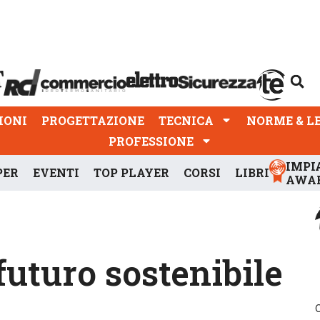
PROGETTAZIONE
TECNICA
NORME & LEGGI
IONI
PROGETTAZIONE
TECNICA
NORME & L
PROFESSIONE
IMPI
PER
EVENTI
TOP PLAYER
CORSI
LIBRI
AWA
 futuro sostenibile