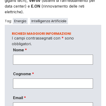
giganti tech),
Vertiv
(sistemi di raffreddamento per
data center) e
E.ON
(rinnovamento delle reti
elettriche).
Tag:
Energia
Intelligenza Artificiale
RICHIEDI MAGGIORI INFORMAZIONI
I campi contrassegnati con
*
sono
obbligatori.
Nome
*
Cognome
*
Email
*