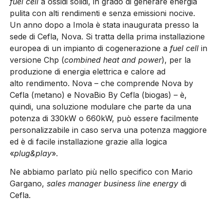
fuel cell
a ossidi solidi, in grado di generare energia
pulita con alti rendimenti e senza emissioni nocive.
Un anno dopo a Imola è stata inaugurata presso la
sede di Cefla, Nova. Si tratta della prima installazione
europea di un impianto di cogenerazione a
fuel cell
in
versione Chp (
c
ombined heat and power
), per la
produzione di energia elettrica e calore ad
alto rendimento. Nova – che comprende Nova by
Cefla (metano) e NovaBio By Cefla (biogas) – è,
quindi, una soluzione modulare che parte da una
potenza di 330kW o 660kW, può essere facilmente
personalizzabile in caso serva una potenza maggiore
ed è di facile installazione grazie alla logica
«
plug&play
».
Ne abbiamo parlato più nello specifico con Mario
Gargano,
sales manager business line energy
di
Cefla.