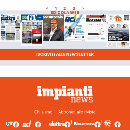
<
1
2
3
>
EDICOLA WEB
ISCRIVITI ALLE NEWSLETTER
Chi siamo
Abbonati alle riviste