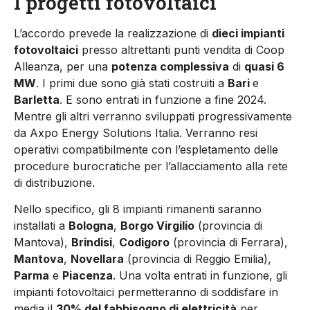
I progetti fotovoltaici
L’accordo prevede la realizzazione di
dieci impianti
fotovoltaici
presso altrettanti punti vendita di Coop
Alleanza, per una
potenza complessiva
di
quasi 6
MW
. I primi due sono già stati costruiti a
Bari
e
Barletta
. E sono entrati in funzione a fine 2024.
Mentre gli altri verranno sviluppati progressivamente
da Axpo Energy Solutions Italia. Verranno resi
operativi compatibilmente con l’espletamento delle
procedure burocratiche per l’allacciamento alla rete
di distribuzione.
Nello specifico, gli 8 impianti rimanenti saranno
installati a
Bologna
,
Borgo Virgilio
(provincia di
Mantova),
Brindisi
,
Codigoro
(provincia di Ferrara),
Mantova
,
Novellara
(provincia di Reggio Emilia),
Parma
e
Piacenza
. Una volta entrati in funzione, gli
impianti fotovoltaici permetteranno di soddisfare in
media il
30% del fabbisogno di elettricità
per