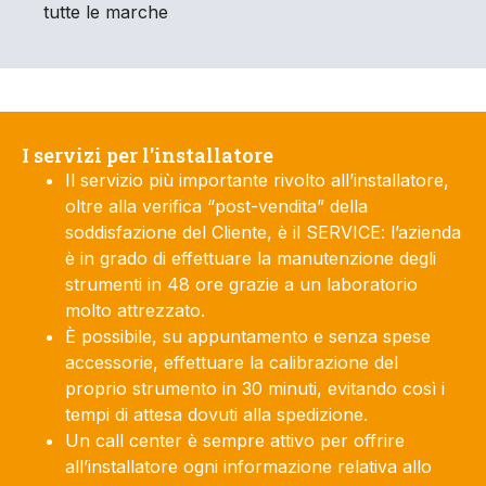
tutte le marche
I servizi per l'installatore
Il servizio più importante rivolto all’installatore,
oltre alla verifica “post-vendita” della
soddisfazione del Cliente, è il SERVICE: l’azienda
è in grado di effettuare la manutenzione degli
strumenti in 48 ore grazie a un laboratorio
molto attrezzato.
È possibile, su appuntamento e senza spese
accessorie, effettuare la calibrazione del
proprio strumento in 30 minuti, evitando così i
tempi di attesa dovuti alla spedizione.
Un call center è sempre attivo per offrire
all’installatore ogni informazione relativa allo