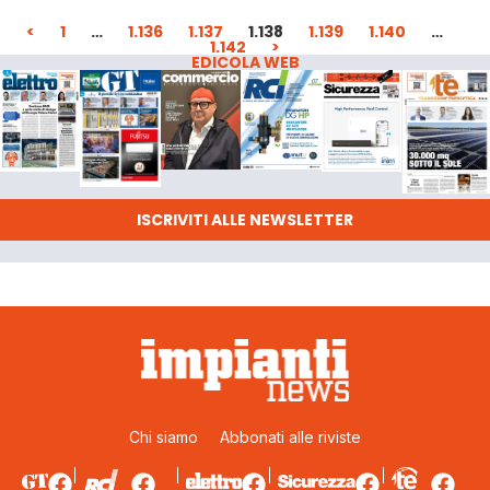
<
1
…
1.136
1.137
1.138
1.139
1.140
…
1.142
>
EDICOLA WEB
ISCRIVITI ALLE NEWSLETTER
Chi siamo
Abbonati alle riviste