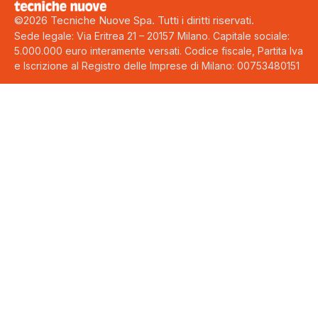
©2026 Tecniche Nuove Spa. Tutti i diritti riservati.
Sede legale: Via Eritrea 21 – 20157 Milano. Capitale sociale:
5.000.000 euro interamente versati. Codice fiscale, Partita Iva
e Iscrizione al Registro delle Imprese di Milano: 00753480151