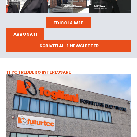
EDICOLA WEB
ABBONATI
ISCRIVITI ALLE NEWSLETTER
TI POTREBBERO INTERESSARE