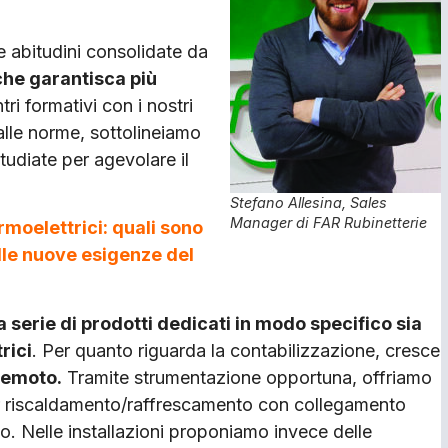
 abitudini consolidate da
he garantisca più
ri formativi con i nostri
 alle norme, sottolineiamo
tudiate per agevolare il
Stefano Allesina, Sales
Manager di FAR Rubinetterie
ermoelettrici: quali sono
alle nuove esigenze del
 serie di prodotti dedicati in modo specifico sia
rici
. Per quanto riguarda la contabilizzazione, cresce
remoto.
Tramite strumentazione opportuna, offriamo
per riscaldamento/raffrescamento con collegamento
. Nelle installazioni proponiamo invece delle