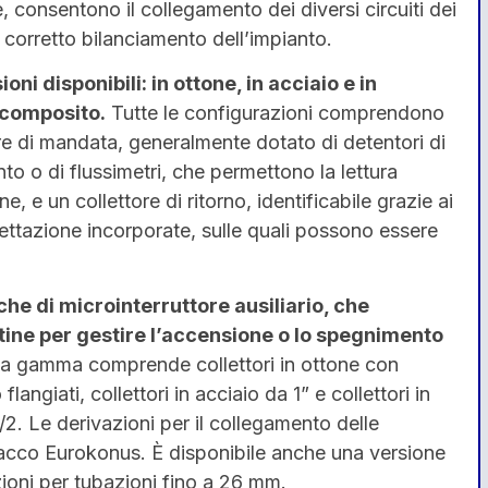
, consentono il collegamento dei diversi circuiti dei
il corretto bilanciamento dell’impianto.
ioni disponibili: in ottone, in acciaio e in
 composito.
Tutte le configurazioni comprendono
re di mandata, generalmente dotato di detentori di
to o di flussimetri, che permettono la lettura
ne, e un collettore di ritorno, identificabile grazie ai
rcettazione incorporate, sulle quali possono essere
he di microinterruttore ausiliario, che
stine per gestire l’accensione o lo spegnimento
a gamma comprende collettori in ottone con
angiati, collettori in acciaio da 1” e collettori in
/2. Le derivazioni per il collegamento delle
tacco Eurokonus. È disponibile anche una versione
zioni per tubazioni fino a 26 mm.