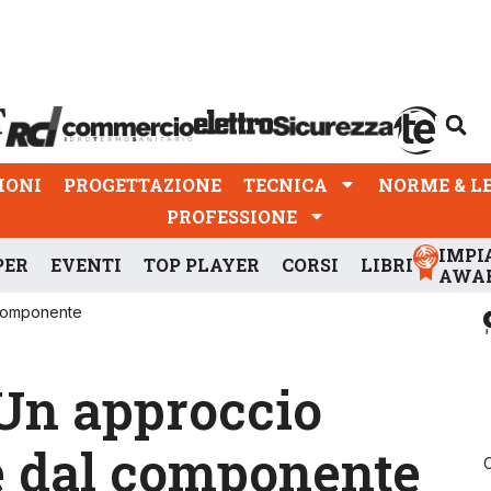
PROGETTAZIONE
TECNICA
NORME & LEGGI
IONI
PROGETTAZIONE
TECNICA
NORME & L
PROFESSIONE
IMPI
PER
EVENTI
TOP PLAYER
CORSI
LIBRI
AWA
 componente
 Un approccio
te dal componente