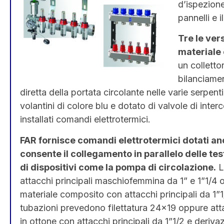
d’ispezione
pannelli e 
Tre le vers
materiale
un colletto
bilanciamen
diretta della portata circolante nelle varie serpenti
volantini di colore blu e dotato di valvole di inte
installati comandi elettrotermici.
FAR fornisce comandi elettrotermici dotati anc
consente il collegamento in parallelo delle te
di dispositivi come la pompa di circolazione.
L
attacchi principali maschiofemmina da 1” e 1”1/4 o fl
materiale composito con attacchi principali da 1”1
tubazioni prevedono filettatura 24×19 oppure at
in ottone con attacchi principali da 1”1/2 e deriva