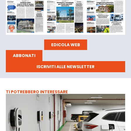
EDICOLA WEB
ABBONATI
ISCRIVITI ALLE NEWSLETTER
TI POTREBBERO INTERESSARE