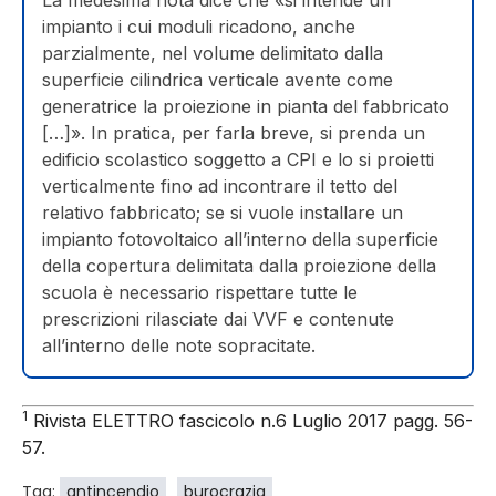
La medesima nota dice che «si intende un
impianto i cui moduli ricadono, anche
parzialmente, nel volume delimitato dalla
superficie cilindrica verticale avente come
generatrice la proiezione in pianta del fabbricato
[…]». In pratica, per farla breve, si prenda un
edificio scolastico soggetto a CPI e lo si proietti
verticalmente fino ad incontrare il tetto del
relativo fabbricato; se si vuole installare un
impianto fotovoltaico all’interno della superficie
della copertura delimitata dalla proiezione della
scuola è necessario rispettare tutte le
prescrizioni rilasciate dai VVF e contenute
all’interno delle note sopracitate.
1
Rivista ELETTRO fascicolo n.6 Luglio 2017 pagg. 56-
57.
Tag:
antincendio
burocrazia