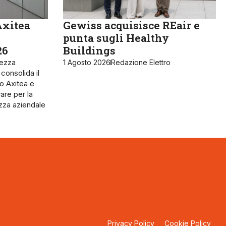
Axitea
Gewiss acquisisce REair e
punta sugli Healthy
26
Buildings
rezza
1 Agosto 2026
Redazione Elettro
 consolida il
o Axitea e
are per la
ezza aziendale
Privacy Policy
Cookie Policy