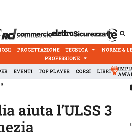
PROGETTAZIONE
TECNICA
NORME & LEGGI
IONI
PROGETTAZIONE
TECNICA
NORME & L
PROFESSIONE
IMPI
PER
EVENTI
TOP PLAYER
CORSI
LIBRI
AWA
ia
lia aiuta l’ULSS 3
nezia