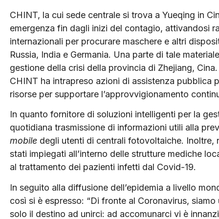
CHINT, la cui sede centrale si trova a Yueqing in Cina
emergenza fin dagli inizi del contagio, attivandosi ra
internazionali per procurare maschere e altri disposit
Russia, India e Germania. Una parte di tale materiale 
gestione della crisi della provincia di Zhejiang, Cin
CHINT ha intrapreso azioni di assistenza pubblica pe
risorse per supportare l’approvvigionamento continuo
In quanto fornitore di soluzioni intelligenti per la ge
quotidiana trasmissione di informazioni utili alla pre
mobile
degli utenti di centrali fotovoltaiche. Inolt
stati impiegati all’interno delle strutture mediche local
al trattamento dei pazienti infetti dal Covid-19.
In seguito alla diffusione dell’epidemia a livello mo
così si è espresso: “Di fronte al Coronavirus, sia
solo il destino ad unirci: ad accomunarci vi è innanz