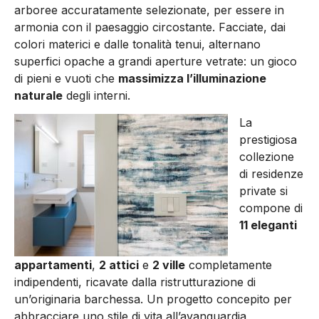
arboree accuratamente selezionate, per essere in
armonia con il paesaggio circostante. Facciate, dai
colori materici e dalle tonalità tenui, alternano
superfici opache a grandi aperture vetrate: un gioco
di pieni e vuoti che
massimizza l’illuminazione
naturale
degli interni.
La
prestigiosa
collezione
di residenze
private si
compone di
11 eleganti
appartamenti
,
2 attici
e
2 ville
completamente
indipendenti, ricavate dalla ristrutturazione di
un’originaria barchessa. Un progetto concepito per
abbracciare uno stile di vita all’avanguardia,