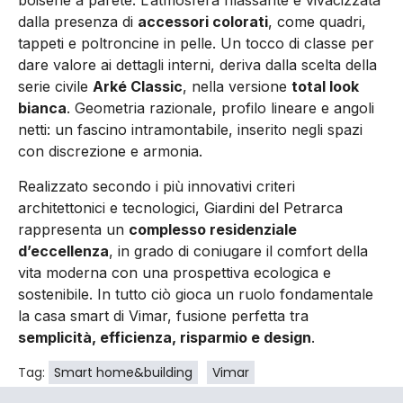
boiserie a parete. L’atmosfera rilassante è vivacizzata
dalla presenza di
accessori colorati
, come quadri,
tappeti e poltroncine in pelle. Un tocco di classe per
dare valore ai dettagli interni, deriva dalla scelta della
serie civile
Arké Classic
, nella versione
total look
bianca
. Geometria razionale, profilo lineare e angoli
netti: un fascino intramontabile, inserito negli spazi
con discrezione e armonia.
Realizzato secondo i più innovativi criteri
architettonici e tecnologici, Giardini del Petrarca
rappresenta un
complesso residenziale
d’eccellenza
, in grado di coniugare il comfort della
vita moderna con una prospettiva ecologica e
sostenibile. In tutto ciò gioca un ruolo fondamentale
la casa smart di Vimar, fusione perfetta tra
semplicità, efficienza, risparmio e design
.
Tag:
Smart home&building
Vimar