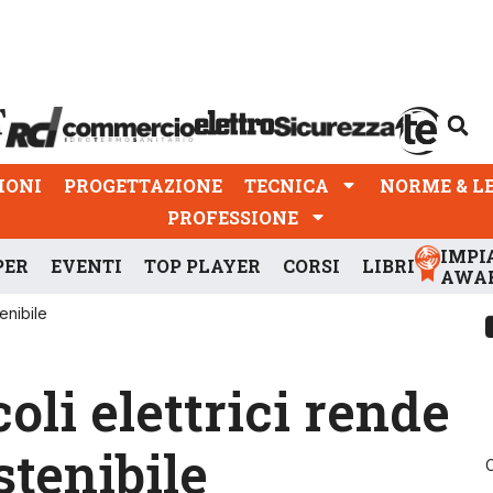
PROGETTAZIONE
TECNICA
NORME & LEGGI
IONI
PROGETTAZIONE
TECNICA
NORME & L
PROFESSIONE
IMPI
PER
EVENTI
TOP PLAYER
CORSI
LIBRI
AWA
enibile
coli elettrici rende
stenibile