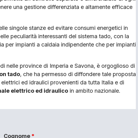
tenere una gestione differenziata e altamente efficace
elle singole stanze e
d
evitare consumi energetici in
lle peculiarità interessanti del sistema tado, con la
sia per impianti a caldaia indipendente che per impianti
edi nelle province di
I
mperia e
S
avona, è orgoglioso di
con tado
, che ha permesso di diffondere tale proposta
lettrici ed idraulici provenienti da tutta Italia e di
ale elettrico ed idraulico
in ambito nazionale.
Cognome
*