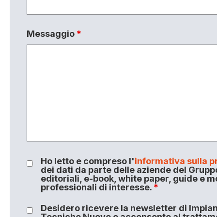
Messaggio
*
Ho letto e compreso l'
informativa sulla p
dei dati da parte delle aziende del Grupp
editoriali, e-book, white paper, guide e m
professionali di interesse.
*
Desidero ricevere la newsletter di Impiant
Tecniche Nuove e acconsento al trattamen