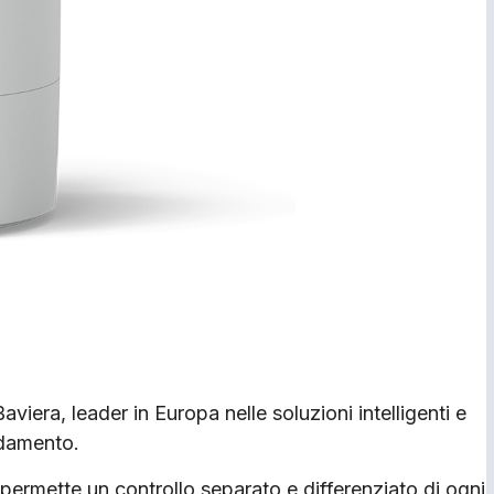
B
aviera, leader in
E
uropa nelle soluzioni intelligenti e
ldamento.
 permette un controllo separato e differenziato di ogni