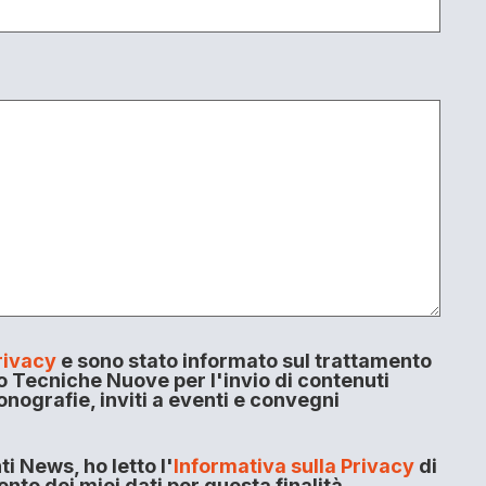
rivacy
e sono stato informato sul trattamento
o Tecniche Nuove per l'invio di contenuti
onografie, inviti a eventi e convegni
i News, ho letto l'
Informativa sulla Privacy
di
to dei miei dati per questa finalità