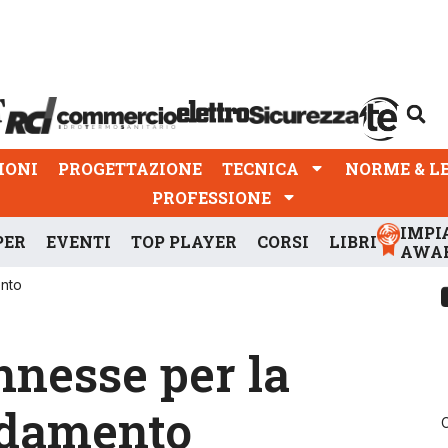
PROGETTAZIONE
TECNICA
NORME & LEGGI
IONI
PROGETTAZIONE
TECNICA
NORME & L
PROFESSIONE
IMPI
PER
EVENTI
TOP PLAYER
CORSI
LIBRI
AWA
ento
nnesse per la
aldamento