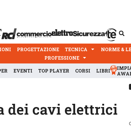
PROGETTAZIONE
TECNICA
NORME & LEGGI
IONI
PROGETTAZIONE
TECNICA
NORME & L
PROFESSIONE
IMPI
PER
EVENTI
TOP PLAYER
CORSI
LIBRI
AWA
 dei cavi elettrici