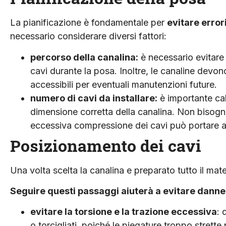
La pianificazione è fondamenta­le per
evitare error
necessario considerare diversi fattori:
percorso della canalina:
è ne­cessario evitare
cavi durante la posa. I­noltre, le canaline devo
accessibili per eventuali manutenzioni future.
numero di cavi da installare:
è importante cal
dimensione corretta della canalina. Non bisogn
eccessiva compres­sione dei cavi può portare a
Posizionamento dei cavi
Una volta scelta la canalina e preparato tutto il mate
Seguire questi passaggi aiuterà a evitare dann
evitare la torsione e la trazio­ne eccessiva
: 
o torcigliati, poiché le piegature troppo stret