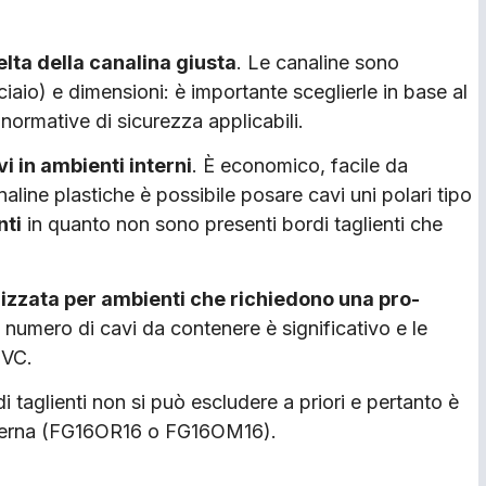
elta della ca­nalina giusta
. Le canaline sono
ciaio) e di­mensioni: è importante sceglier­le in base al
normative di sicurezza applica­bili.
vi in ambien­ti interni
. È economico, facile da
aline plasti­che è possibile posare cavi uni­ polari tipo
nti
in quanto non sono presenti bordi taglienti che
ilizzata per ambienti che richiedono una pro­
 numero di cavi da contenere è significati­vo e le
PVC.
 taglienti non si può escludere a priori e per­tanto è
 esterna (FG16OR16 o FG16OM16).