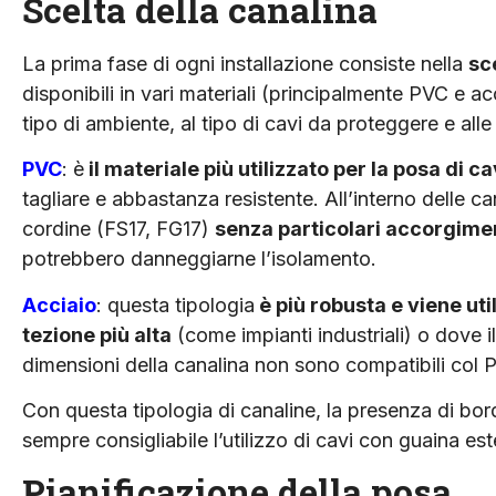
Scelta della canalina
La prima fase di ogni installazio­ne consiste nella
sc
disponibili in vari materiali (prin­cipalmente PVC e ac
tipo di ambiente, al tipo di cavi da proteggere e alle 
PVC
: è
il materiale più utilizza­to per la posa di ca
tagliare e abbastanza resistente. All’interno delle can
cordine (FS17, FG17)
senza particolari accorgime
potrebbero danneg­giarne l’isolamento.
Acciaio
: questa tipologia
è più robusta e viene ut
tezione più alta
(come impianti industriali) o dove il
dimensioni della canalina non sono compatibili col 
Con questa tipologia di canaline, la presenza di bordi
sempre consigliabile l’u­tilizzo di cavi con guaina
Pianificazione della posa