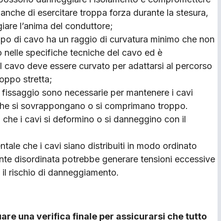
e anche di esercitare troppa forza durante la stesura,
are l’anima del con­duttore;
tipo di cavo ha un raggio di curvatura minimo che non
 nelle specifiche tecniche del cavo ed è
 il cavo deve essere curvato per adattarsi al percorso
roppo stretta;
di fissaggio sono ne­cessarie per mantenere i cavi
re che si sovrap­pongano o si comprimano trop­po.
ta che i cavi si deformino o si danneggino con il
tale che i cavi si­ano distribuiti in modo ordinato
ente disordinata potrebbe generare tensioni ec­cessive
il ri­schio di danneggiamento.
are una verifi­ca finale per assicurarsi che tutto