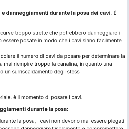
i e danneggia­menti durante la posa dei cavi
. È
 curve troppo strette che potrebbero danneg­giare i
no es­sere posate in modo che i cavi siano facilmente
colare il nume­ro di cavi da posare per deter­minare la
a mai riempire troppo la canalina, in quanto una
d un surriscaldamento degli stessi
riale, è il momento di posare i cavi.
eggiamenti durante la posa:
durante la posa, i cavi non devono mai essere piegati
te pos­sono danneggiare l’isolamento e compromettere