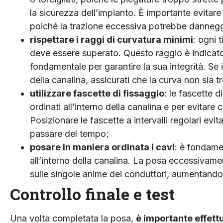
la sicurezza dell’impianto. È importante evi­tar
poiché la trazione eccessiva potrebbe danneggi
rispettare i raggi di curvatu­ra minimi
: ogni 
deve essere superato. Questo raggio è indicato
fondamentale per garantire la sua integrità. Se
della canalina, assicu­rati che la curva non sia t
utilizzare fascette di fissaggio
: le fascette 
ordinati all’interno della canali­na e per evita
Posizionare le fascette a in­tervalli regolari evi
passare del tempo;
posare in maniera ordinata i ca­vi
: è fondamen
all’interno della canalina. La po­sa eccessivam
sulle singole anime dei conduttori, aumentando 
Controllo finale e test
Una volta completata la posa,
è importante effettu