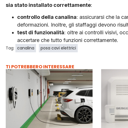
sia stato installato correttamente
:
controllo della canalina
: assicu­rarsi che la 
deformazioni. Inoltre, gli staf­faggi devono risul
test di funzionalità
: oltre ai con­trolli visivi,
accertare che tutto funzioni correttamente.
Tag:
canalina
posa cavi elettrici
TI POTREBBERO INTERESSARE