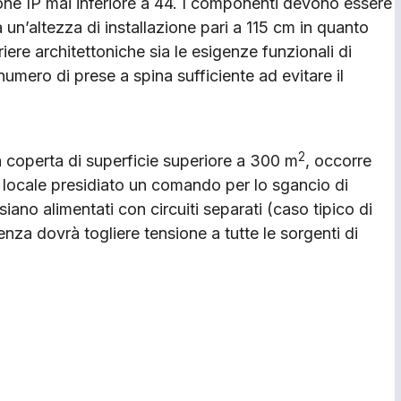
one IP mai inferiore a 44. I componenti devono essere
 un’altezza di installazione pari a 115 cm in quanto
iere architettoniche sia le esigenze funzionali di
umero di prese a spina sufficiente ad evitare il
2
a coperta di superficie superiore a 300 m
, occorre
n locale presidiato un comando per lo sgancio di
iano alimentati con circuiti separati (caso tipico di
za dovrà togliere tensione a tutte le sorgenti di