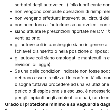
serbatoi degli autoveicoli (l’olio lubrificante n
non vengono compiute operazioni di riempimen
non vengano effettuati interventi sui circuiti dei
non accedono all’autorimessa autoveicoli con e
siano attuate le prescrizioni riportate nel DM 1/2
ventilazione;
gli autoveicoli in parcheggio siano in genere a
(chiave) disinserito o nella posizione di riposo;
gli autoveicoli siano omologati e mantenuti in e
revisioni di legge).
Se una delle condizioni indicate non fosse sod
debbano essere realizzati in conformità alla no
bisogna tuttavia procedere ad una valutazione de
pericolo di esplosione sia escluso, è necessar
per gli impianti negli ambienti ordinari, con le 
Grado di protezione minimo e salvaguardia dagli