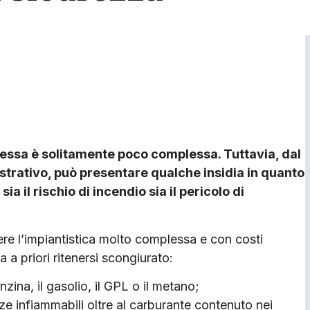
imessa è solitamente poco complessa. Tuttavia, dal
strativo, può presentare qualche insidia in quanto
a il rischio di incendio sia il pericolo di
ere l’impiantistica molto complessa e con costi
a a priori ritenersi scongiurato:
zina, il gasolio, il GPL o il metano;
ze infiammabili oltre al carburante contenuto nei