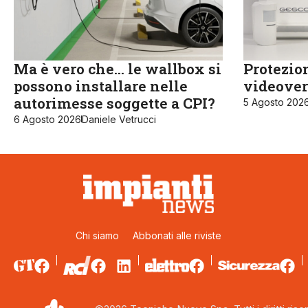
Ma è vero che… le wallbox si
Protezio
possono installare nelle
videover
autorimesse soggette a CPI?
5 Agosto 202
6 Agosto 2026
Daniele Vetrucci
Chi siamo
Abbonati alle riviste