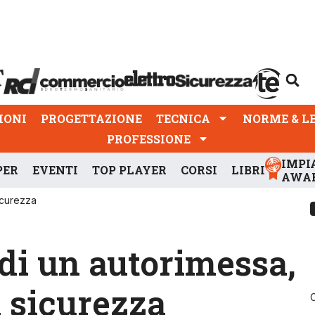
PROGETTAZIONE
TECNICA
NORME & LEGGI
IONI
PROGETTAZIONE
TECNICA
NORME & L
PROFESSIONE
IMPI
PER
EVENTI
TOP PLAYER
CORSI
LIBRI
AWA
sicurezza
 di un autorimessa,
n sicurezza