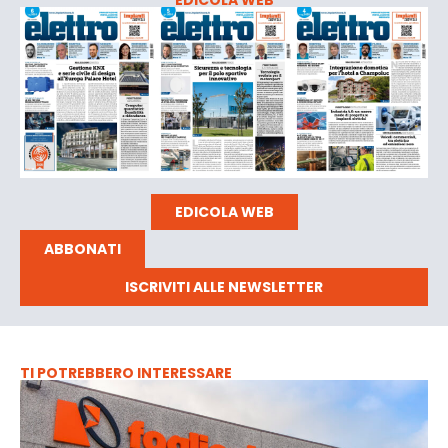
EDICOLA WEB
ABBONATI
ISCRIVITI ALLE NEWSLETTER
TI POTREBBERO INTERESSARE