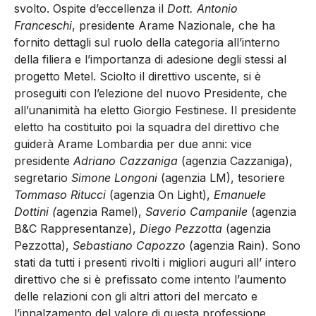
svolto. Ospite d’eccellenza il
Dott. Antonio
Franceschi
, presidente Arame Nazionale, che ha
fornito dettagli sul ruolo della categoria all’interno
della filiera e l’importanza di adesione degli stessi al
progetto Metel. Sciolto il direttivo uscente, si è
proseguiti con l’elezione del nuovo Presidente, che
all’unanimità ha eletto Giorgio Festinese. Il presidente
eletto ha costituito poi la squadra del direttivo che
guiderà Arame Lombardia per due anni: vice
presidente
Adriano Cazzaniga
(agenzia Cazzaniga),
segretario
Simone Longoni
(agenzia LM), tesoriere
Tommaso Ritucci
(agenzia On Light),
Emanuele
Dottini (
agenzia Ramel),
Saverio Campanile
(agenzia
B&C Rappresentanze),
Diego Pezzotta
(agenzia
Pezzotta),
Sebastiano Capozzo
(agenzia Rain). Sono
stati da tutti i presenti rivolti i migliori auguri all’ intero
direttivo che si è prefissato come intento l’aumento
delle relazioni con gli altri attori del mercato e
l’innalzamento del valore di questa professione.