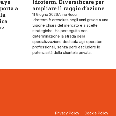
Days
Idroterm. Diversificare per
 porta a
ampliare il raggio d’azione
lla
11 Giugno 2026
Anna Rucci
Idroterm è cresciuta negli anni grazie a una
ica
visione chiara del mercato e a scelte
tro
strategiche. Ha perseguito con
determinazione la strada della
specializzazione dedicata agli operatori
professionali, senza però escludere le
potenzialità della clientela privata.
Privacy Policy
Cookie Policy