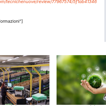
com/tecnichenuove/review/77967574/5f1ab41346
formazioni”]