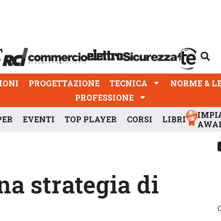
PROGETTAZIONE
TECNICA
NORME & LEGGI
IONI
PROGETTAZIONE
TECNICA
NORME & L
PROFESSIONE
IMPI
PER
EVENTI
TOP PLAYER
CORSI
LIBRI
AWA
a strategia di