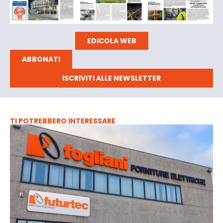
EDICOLA WEB
ABBONATI
ISCRIVITI ALLE NEWSLETTER
TI POTREBBERO INTERESSARE