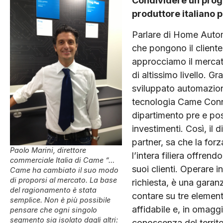
Condividere un prog
produttore italiano 
Parlare di Home Automa
che pongono il cliente
approcciamo il mercato
di altissimo livello. Gr
sviluppato automazion
tecnologia Came Conne
dipartimento pre e pos
investimenti. Così, il 
partner, sa che la for
Paolo Marini, direttore
l’intera filiera offrend
commerciale Italia di Came “…
suoi clienti. Operare i
Came ha cambiato il suo modo
di proporsi al mercato. La base
richiesta, è una garanzi
del ragionamento è stata
contare su tre element
semplice. Non è più possibile
affidabile e, in omaggi
pensare che ogni singolo
segmento sia isolato dagli altri:
conoscenza del territor