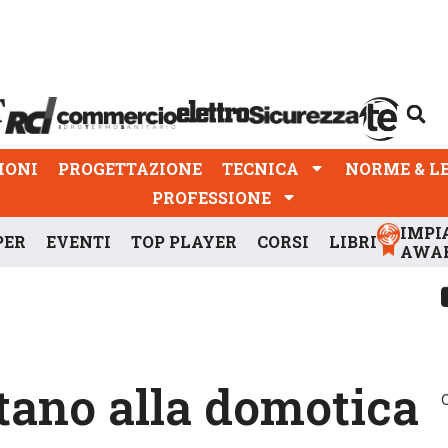
PROGETTAZIONE
TECNICA
NORME & LEGGI
IONI
PROGETTAZIONE
TECNICA
NORME & L
PROFESSIONE
IMPI
PER
EVENTI
TOP PLAYER
CORSI
LIBRI
AWA
rtano alla domotica