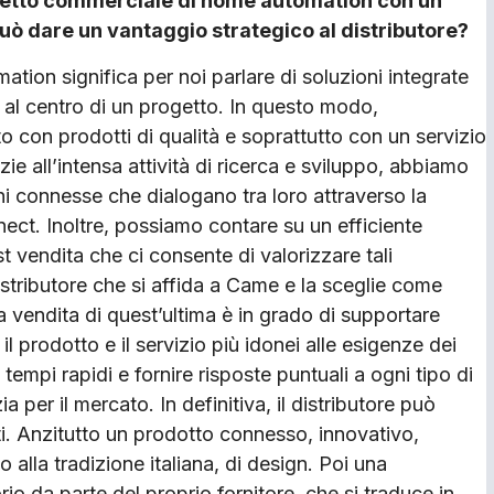
etto commerciale di home automation con un
può dare un vantaggio strategico al distributore?
tion significa per noi parlare di soluzioni integrate
 al centro di un progetto. In questo modo,
 con prodotti di qualità e soprattutto con un servizio
azie all’intensa attività di ricerca e sviluppo, abbiamo
i connesse che dialogano tra loro attraverso la
ct. Inoltre, possiamo contare su un efficiente
t vendita che ci consente di valorizzare tali
distributore che si affida a Came e la sceglie come
za vendita di quest’ultima è in grado di supportare
o il prodotto e il servizio più idonei alle esigenze dei
n tempi rapidi e fornire risposte puntuali a ogni tipo di
a per il mercato. In definitiva, il distributore può
i. Anzitutto un prodotto connesso, innovativo,
o alla tradizione italiana, di design. Poi una
io da parte del proprio fornitore, che si traduce in