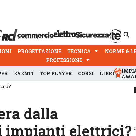
PROGETTAZIONE
TECNICA
NORME & LEGGI
IONI
PROGETTAZIONE
TECNICA
NORME & L
PROFESSIONE
IMPI
PER
EVENTI
TOP PLAYER
CORSI
LIBRI
AWA
trici?
era dalla
 impianti elettrici?