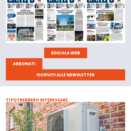
EDICOLA WEB
ABBONATI
ISCRIVITI ALLE NEWSLETTER
TI POTREBBERO INTERESSARE