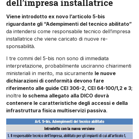
dell’impresa installatrice
Viene introdotto ex novo l’artico­lo 5-bis
riguardante gli “Adem­pimenti del tecnico abilitato”
da intendersi come responsabile tecnico dell’impresa
installatrice che viene caricato di nuove re­
sponsabilità.
I tre commi del 5-bis non sono di immediata
interpretazione, probabilmente usciranno chiari­menti
ministeriali in merito, ma sicuramente
le nuove
dichiara­zioni di conformità devono fare
riferimento alle guide CEI 306-2, CEI 64-100/1,2 e 3
;
inoltre
lo schema allegato alla DICO dovrà
contenere le caratteristiche degli accessi e della
infrastruttura fisi­ca multiservizi passiva
.