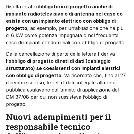
Risulta infatti o
bbligatorio il pro­getto anche di
impianto radiote­levisivo o di antenna nel caso co­
esista con un impianto elettrico con obbligo di
progetto
, ad esem­pio, per un’abitazione che ha più
di 6 kW come potenza impegnata o nel frequente
caso di impianti condominiali con obbligo di pro­getto.
Dalla cancellazione di parte del­la lettera f deriva
l’obbligo di pro­getto di reti di dati (cablaggio
strutturato) se coesistenti con impianti elettrici
con obbligo di progetto
. Va ricordato che, fino al 27
dicembre scorso, le reti di dati collegate alla rete
pubblica esu­lavano dall’ambito di applicazio­ne del
DM 37/08 per cui non sus­sisteva l’obbligo di
progetto.
Nuovi adempimenti per il
responsabile tecnico