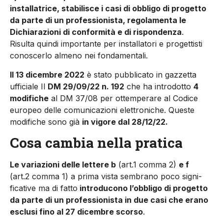
installatrice, sta­bilisce i casi di obbligo di proget­to
da parte di un professionista, regolamenta le
Dichiarazioni di conformità e di rispondenza
.
Risulta quindi importante per installatori e progettisti
cono­scerlo almeno nei fondamen­tali.
Il 13 dicembre 2022
è stato pubblicato in gazzetta
ufficiale Il
DM 29/09/22 n. 192
che ha in­trodotto
4
modifiche
al DM 37/08 per ottemperare al Codice
euro­peo delle comunicazioni elettro­niche. Queste
modifiche sono già
in vigore dal 28/12/22.
Cosa cambia nella pratica
Le variazioni delle lettere b
(art.1 comma 2)
e f
(art.2 comma 1) a prima vista sembrano poco signi­
ficative ma di fatto
introducono l’obbligo di progetto
da parte di un professionista in due casi che erano
esclusi fino al 27 dicembre scorso
.