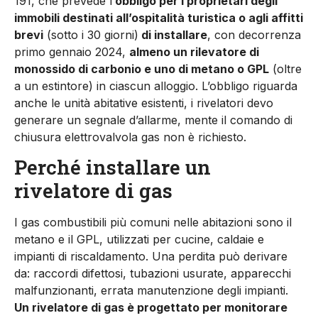
191, che prevede l’
obbligo per i proprietari degli
immobili destinati all’ospitalità turistica o agli affitti
brevi
(sotto i 30 giorni)
di installare
, con decorrenza
primo gennaio 2024,
almeno un rilevatore di
monossido di carbonio e uno di metano o GPL
(oltre
a un estintore) in ciascun alloggio. L’obbligo riguarda
anche le unità abitative esistenti, i rivelatori devo
generare un segnale d’allarme, mente il comando di
chiusura elettrovalvola gas non è richiesto.
Perché installare un
rivelatore di gas
I gas combustibili più comuni nelle abitazioni sono il
metano e il GPL, utilizzati per cucine, caldaie e
impianti di riscaldamento. Una perdita può derivare
da: raccordi difettosi, tubazioni usurate, apparecchi
malfunzionanti, errata manutenzione degli impianti.
Un rivelatore di gas è progettato per monitorare