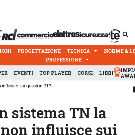
PROGETTAZIONE
TECNICA
NORME & LEGGI
IONI
PROGETTAZIONE
TECNICA
NORME & L
PROFESSIONE
IMPI
PER
EVENTI
TOP PLAYER
CORSI
LIBRI
AWA
influisce sui guasti in BT?
n sistema TN la
 non influisce sui