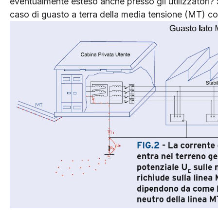
eventualmente esteso anche presso gli utilizzatori? S
caso di guasto a terra della media tensione (MT) c