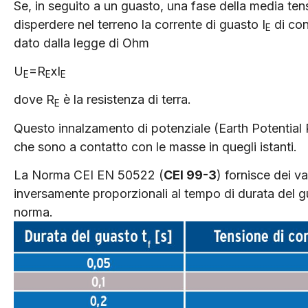
Se, in seguito a un guasto, una fase della media tens
disperdere nel terreno la corrente di guasto I
di con
E
dato dalla legge di Ohm
U
=R
xI
E
E
E
dove R
è la resistenza di terra.
E
Questo innalzamento di potenziale (Earth Potential
che sono a contatto con le masse in quegli istanti.
La Norma CEI EN 50522 (
CEI 99-3
) fornisce dei v
inversamente proporzionali al tempo di durata del g
norma.