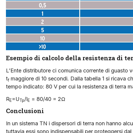
Esempio di calcolo della resistenza di t
L’Ente distributore ci comunica corrente di guasto ve
t
maggiore di 10 secondi. Dalla tabella 1 si ricava ch
f
tempo indicato: 80 V per cui la resistenza di terra
R
=U
/I
= 80/40 = 2Ω
E
Tp
E
Conclusioni
In un sistema TN i dispersori di terra non hanno alc
tuttavia essi sono indispensabili per proteggersi dal