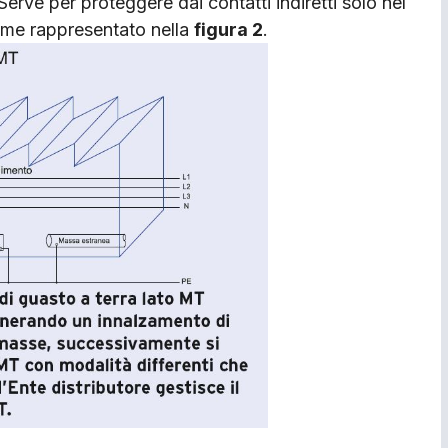
erve per proteggere dai contatti indiretti solo nel
ome rappresentato nella
figura 2
.