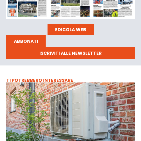
EDICOLA WEB
ABBONATI
ISCRIVITI ALLE NEWSLETTER
TI POTREBBERO INTERESSARE