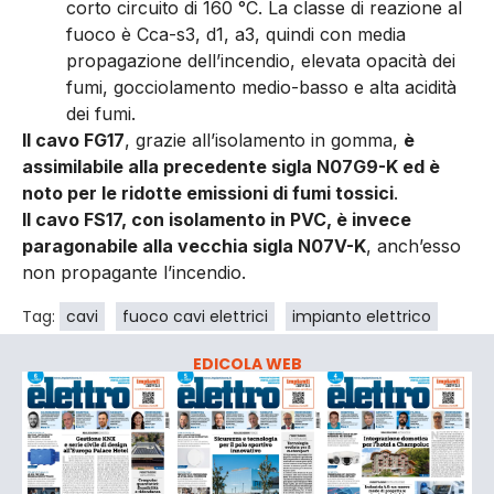
corto circuito di 160 °C. La classe di reazione al
fuoco è Cca-s3, d1, a3, quindi con media
propagazione dell’incendio, elevata opacità dei
fumi, gocciolamento medio-basso e alta acidità
dei fumi.
Il cavo FG17
, grazie all’isolamento in gomma,
è
assimilabile alla precedente sigla N07G9-K ed è
noto per le ridotte emissioni di fumi tossici
.
Il cavo FS17, con isolamento in PVC, è invece
paragonabile alla vecchia sigla N07V-K
, anch’esso
non propagante l’incendio.
Tag:
cavi
fuoco cavi elettrici
impianto elettrico
EDICOLA WEB