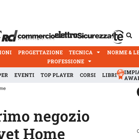
PROGETTAZIONE
TECNICA
NORME & LEGGI
IONI
PROGETTAZIONE
TECNICA
NORME & L
PROFESSIONE
IMPI
PER
EVENTI
TOP PLAYER
CORSI
LIBRI
AWA
ome
primo negozio
ivet Home