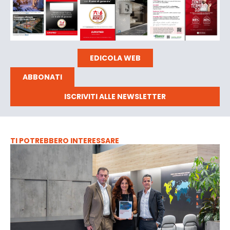
EDICOLA WEB
ABBONATI
ISCRIVITI ALLE NEWSLETTER
TI POTREBBERO INTERESSARE