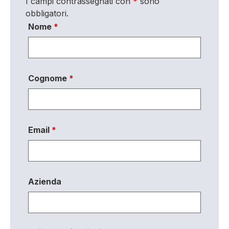
I campi contrassegnati con
*
sono
obbligatori.
Nome
*
Cognome
*
Email
*
Azienda