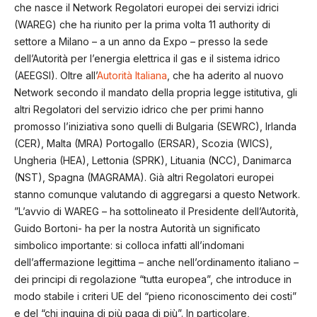
che nasce il Network Regolatori europei dei servizi idrici
(WAREG) che ha riunito per la prima volta 11 authority di
settore a Milano – a un anno da Expo – presso la sede
dell’Autorità per l’energia elettrica il gas e il sistema idrico
(AEEGSI). Oltre all’
Autorità Italiana
, che ha aderito al nuovo
Network secondo il mandato della propria legge istitutiva, gli
altri Regolatori del servizio idrico che per primi hanno
promosso l’iniziativa sono quelli di Bulgaria (SEWRC), Irlanda
(CER), Malta (MRA) Portogallo (ERSAR), Scozia (WICS),
Ungheria (HEA), Lettonia (SPRK), Lituania (NCC), Danimarca
(NST), Spagna (MAGRAMA). Già altri Regolatori europei
stanno comunque valutando di aggregarsi a questo Network.
”L’avvio di WAREG – ha sottolineato il Presidente dell’Autorità,
Guido Bortoni- ha per la nostra Autorità un significato
simbolico importante: si colloca infatti all’indomani
dell’affermazione legittima – anche nell’ordinamento italiano –
dei principi di regolazione “tutta europea”, che introduce in
modo stabile i criteri UE del “pieno riconoscimento dei costi”
e del “chi inquina di più paga di più”. In particolare,