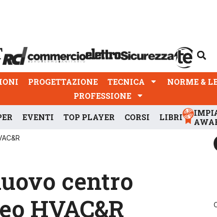
PROGETTAZIONE
TECNICA
NORME & LEGGI
IONI
PROGETTAZIONE
TECNICA
NORME & L
PROFESSIONE
IMPI
PER
EVENTI
TOP PLAYER
CORSI
LIBRI
AWA
HVAC&R
nuovo centro
opeo HVAC&R