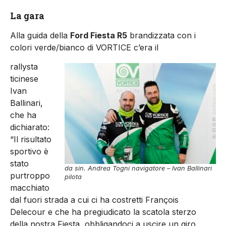
La gara
Alla guida della
Ford Fiesta R5
brandizzata con i
colori verde/bianco di VORTICE c’era il
rallysta
ticinese
Ivan
Ballinari,
che ha
dichiarato:
“Il risultato
sportivo è
stato
da sin. Andrea Togni navigatore – Ivan Ballinari
purtroppo
pilota
macchiato
dal fuori strada a cui ci ha costretti François
Delecour e che ha pregiudicato la scatola sterzo
della nostra Fiesta, obbligandoci a uscire un giro