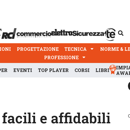
PROGETTAZIONE
TECNICA
NORME & LEGGI
IONI
PROGETTAZIONE
TECNICA
NORME & L
PROFESSIONE
IMPI
PER
EVENTI
TOP PLAYER
CORSI
LIBRI
AWA
acili e affidabili