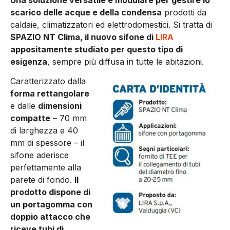
Una soluzione versatile e modulare per gestire lo
scarico delle acque e della condensa
prodotti da
caldaie, climatizzatori ed elettrodomestici. Si tratta di
SPAZIO NT Clima, il nuovo sifone di
LIRA
appositamente studiato per questo tipo di
esigenza
, sempre più diffusa in tutte le abitazioni.
Caratterizzato dalla
forma rettangolare
e dalle
dimensioni
compatte
– 70 mm
di larghezza e 40
mm di spessore – il
sifone aderisce
perfettamente alla
parete di fondo.
Il
prodotto dispone di
un portagomma con
doppio attacco che
riceve tubi di