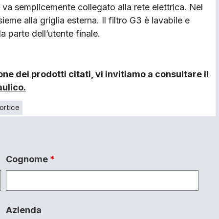
to va semplicemente collegato alla rete elettrica. Nel
eme alla griglia esterna. Il filtro G3 è lavabile e
 parte dell’utente finale.
e dei prodotti citati, vi invitiamo a consultare il
aulico.
ortice
Cognome
*
Azienda