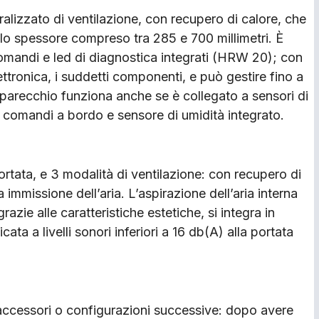
izzato di ventilazione, con recupero di calore, che
allo spessore compreso tra 285 e 700 millimetri. È
 comandi e led di diagnostica integrati (HRW 20); con
tronica, i suddetti componenti, e può gestire fino a
recchio funziona anche se è collegato a sensori di
 comandi a bordo e sensore di umidità integrato.
i portata, e 3 modalità di ventilazione: con recupero di
 immissione dell’aria. L’aspirazione dell’aria interna
azie alle caratteristiche estetiche, si integra in
cata a livelli sonori inferiori a 16 db(A) alla portata
, accessori o configurazioni successive: dopo avere