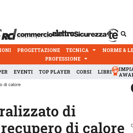
PROGETTAZIONE
TECNICA
NORME & LEGGI
IONI
PROGETTAZIONE
TECNICA
NORME & L
PROFESSIONE
IMPI
PER
EVENTI
TOP PLAYER
CORSI
LIBRI
AWA
o di calore
alizzato di
 recupero di calore