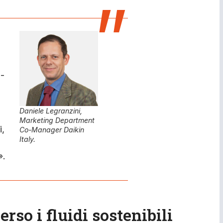
i
F-
Daniele Legranzini,
Marketing Department
i,
Co-Manager Daikin
Italy.
».
rso i fluidi sostenibili