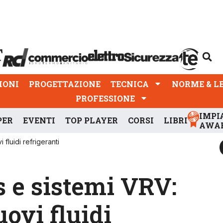
PROGETTAZIONE
TECNICA
NORME & LEGGI
IONI
PROGETTAZIONE
TECNICA
NORME & L
PROFESSIONE
IMPI
PER
EVENTI
TOP PLAYER
CORSI
LIBRI
AWA
fluidi refrigeranti
 e sistemi VRV:
ovi fluidi