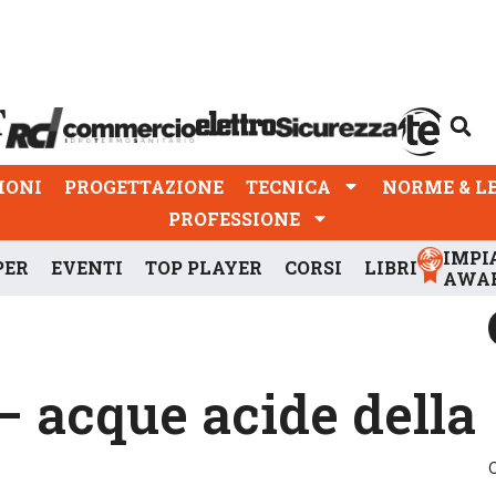
PROGETTAZIONE
TECNICA
NORME & LEGGI
IONI
PROGETTAZIONE
TECNICA
NORME & L
PROFESSIONE
IMPI
PER
EVENTI
TOP PLAYER
CORSI
LIBRI
AWA
– acque acide della