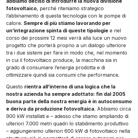
abbiamo deciso di introdurre la nuova divisione
fotovoltaico
, perché riteniamo stra­tegico
l’abbinamento di questa tecnologia con le pompe di
calo­re.
Sempre di più stiamo lavorando per
un’integrazione spinta di queste tipologie
e nel
corso dei prossimi 12 mesi verrà alla luce un nuovo
progetto che porterà proprio a un dialogo ulteriore
tra i due sistemi per fare in modo che, nel momento
in cui il fotovol­taico produce, la macchina sia in
grado di consumare l’energia prodotta e di
ottimizzare quindi sia consumi che performance.
Questo
rientra all’interno di una logica che la
nostra azienda ha sempre adottato: fin dal 2005
buona parte della nostra energia è in autoconsumo
e deriva da produzione fotovoltaica
. Abbiamo circa
900 kW installati e – adesso che stiamo ampliando di
ulte­riori 7.000 metri quadri lo stabilimento produttivo
– aggiungere­mo ulteriori 600 kW di fotovoltaico nella