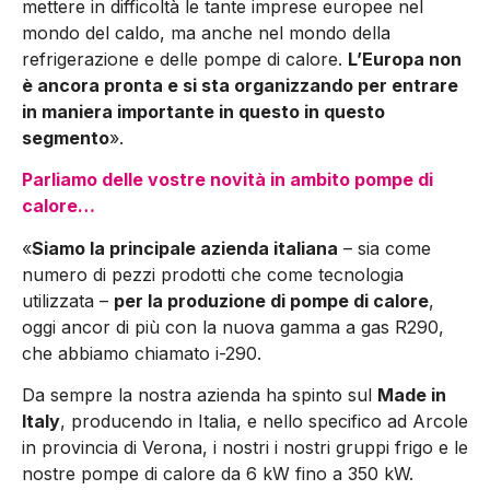
mettere in difficoltà le tante imprese europee nel
mondo del caldo, ma anche nel mon­do della
refrigerazione e delle pompe di calore.
L’Europa non
è ancora pronta e si sta organizzando per entrare
in maniera im­portante in questo in questo
segmento
».
Parliamo delle vostre novità in ambito pompe di
calore…
«
Siamo la principale azienda italiana
– sia come
numero di pez­zi prodotti che come tecnologia
utilizzata –
per la produzione di pompe di calore
,
oggi ancor di più con la nuova gamma a gas R290,
che abbiamo chiamato i-290.
Da sempre la nostra azien­da ha spinto sul
Made in
Italy
, producendo in Italia, e nello speci­fico ad Arcole
in provincia di Verona, i nostri i nostri gruppi frigo e le
nostre pompe di calore da 6 kW fino a 350 kW.