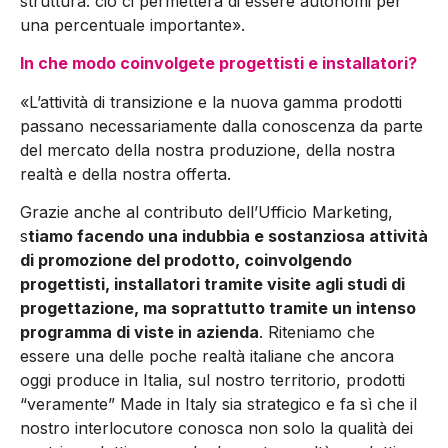
struttura: ciò ci permet­terà di essere autonomi per
una percentuale importante».
In che modo coinvolgete progettisti e installatori?
«L’attività di transizione e la nuova gamma prodotti
passano ne­cessariamente dalla conoscenza da parte
del mercato della no­stra produzione, della nostra
realtà e della nostra offerta.
Grazie anche al contributo dell’Ufficio Marketing,
s
tiamo facen­do una indubbia e sostanziosa attività
di promozione del prodot­to, coinvolgendo
progettisti, installatori tramite visite agli studi di
progettazione, ma soprattutto tramite un intenso
programma di viste in azienda
. Riteniamo che
essere una delle poche realtà italiane che ancora
oggi produce in Italia, sul nostro territorio, prodotti
“veramen­te” Made in Italy sia strategico e fa sì che il
nostro interlocuto­re conosca non solo la qualità dei