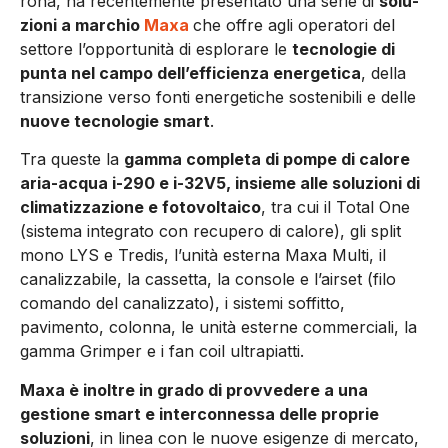
rona, ha recentemente presentato una serie di
solu­
zioni a marchio
Maxa
che offre agli operatori del
set­tore l’opportunità di esplorare le
tecnologie di
punta nel campo dell’efficienza energetica
, della
transizione verso fonti energetiche sostenibili e delle
nuove tecnologie smart
.
Tra que­ste la
gamma completa di pompe di calore
aria-acqua i-290 e i-32V5, insieme alle soluzioni di
climatizzazione e fotovoltaico
, tra cui il Total One
(sistema integrato con recupero di calore), gli split
mono LYS e Tredis, l’unità esterna Maxa Multi, il
canalizzabi­le, la cassetta, la console e l’airset (filo
comando del canalizzato), i sistemi soffitto,
pavimento, colonna, le unità esterne commer­ciali, la
gamma Grimper e i fan coil ultrapiatti.
Maxa è inoltre in grado di provvedere a una
gestione smart e interconnessa del­le proprie
soluzioni
, in linea con le nuove esigenze di mercato,